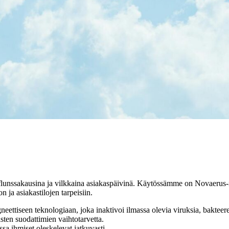
i flunssakausina ja vilkkaina asiakaspäivinä. Käytössämme on Novaerus
 ja asiakastilojen tarpeisiin.
ettiseen teknologiaan, joka inaktivoi ilmassa olevia viruksia, bakteereja
sten suodattimien vaihtotarvetta.
ssa ihmiset oleskelevat jatkuvasti.