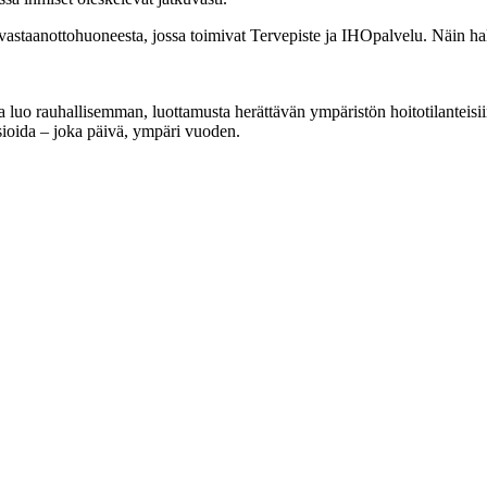
vastaanottohuoneesta, jossa toimivat Tervepiste ja IHOpalvelu. Näin hal
a luo rauhallisemman, luottamusta herättävän ympäristön hoitotilanteisii
sioida – joka päivä, ympäri vuoden.