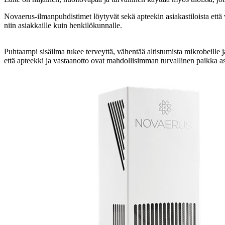
Novaerus-ilmanpuhdistimet löytyvät sekä apteekin asiakastiloista että 
niin asiakkaille kuin henkilökunnalle.
Puhtaampi sisäilma tukee terveyttä, vähentää altistumista mikrobeille j
että apteekki ja vastaanotto ovat mahdollisimman turvallinen paikka a