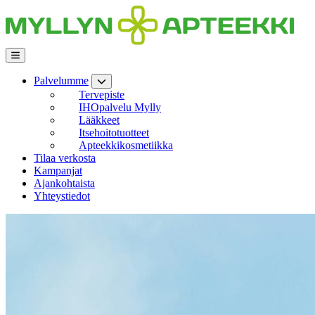
Siirry
sisältöön
Palvelumme
Tervepiste
IHOpalvelu Mylly
Lääkkeet
Itsehoitotuotteet
Apteekkikosmetiikka
Tilaa verkosta
Kampanjat
Ajankohtaista
Yhteystiedot