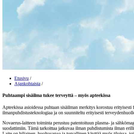
Etusivu
/
Ajankohtaista
/
Puhtaampi sisäilma tukee terveyttä – myös apteekissa
Apteekissa asioidessa puhtaan sisäilman merkitys korostuu erityisest
ilmanpuhdistusteknologiaa ja on suunniteltu erityisesti terveydenhuollon
Novaerus-laitteen toiminta perustuu patentoituun plasma- ja sähkömagne
suodattimiin. Tämä tarkoittaa jatkuvaa ilman puhdistumista ilman erilli
Laite on hiljainen, huoltovapaa ja turvallinen käyttää myös tiloissa, joi