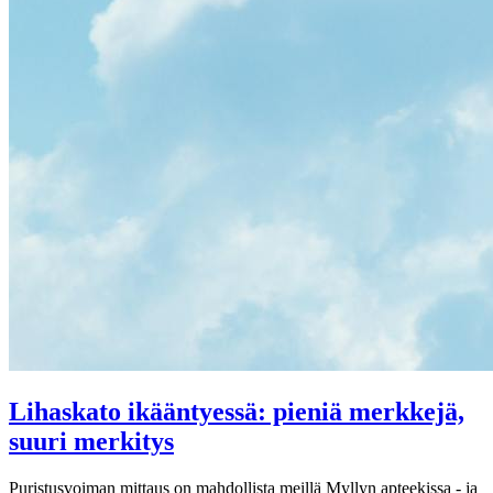
Lihaskato ikääntyessä: pieniä merkkejä,
suuri merkitys
Puristusvoiman mittaus on mahdollista meillä Myllyn apteekissa - ja