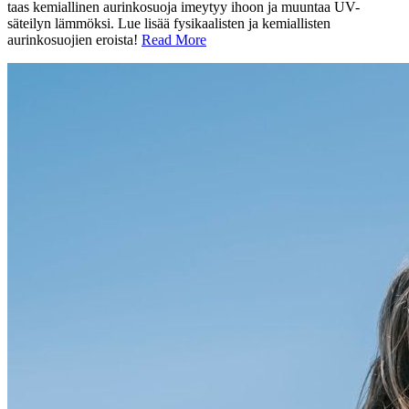
taas kemiallinen aurinkosuoja imeytyy ihoon ja muuntaa UV-
säteilyn lämmöksi. Lue lisää fysikaalisten ja kemiallisten
aurinkosuojien eroista!
Read More