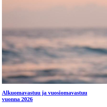
Alkuomavastuu ja vuosiomavastuu
vuonna 2026