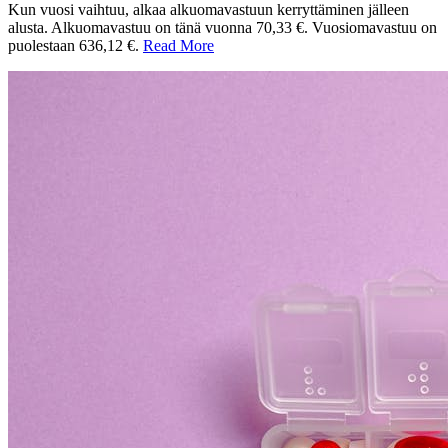
Kun vuosi vaihtuu, alkaa alkuomavastuun kerryttäminen jälleen
alusta. Alkuomavastuu on tänä vuonna 70,33 €. Vuosiomavastuu on
puolestaan 636,12 €.
Read More