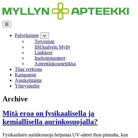
Siirry
sisältöön
Palvelumme
Tervepiste
IHOpalvelu Mylly
Lääkkeet
Itsehoitotuotteet
Apteekkikosmetiikka
Tilaa verkosta
Kampanjat
Ajankohtaista
Yhteystiedot
Archive
Mitä eroa on fysikaalisella ja
kemiallisella aurinkosuojalla?
Fysikaalinen aurinkosuoja heijastaa UV-säteet ihon pinnalta, kun