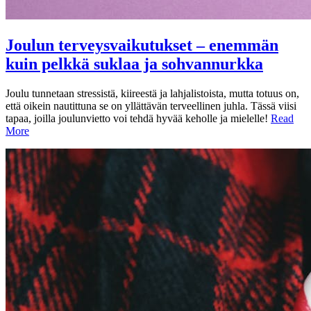
Joulun terveysvaikutukset – enemmän
kuin pelkkä suklaa ja sohvannurkka
Joulu tunnetaan stressistä, kiireestä ja lahjalistoista, mutta totuus on,
että oikein nautittuna se on yllättävän terveellinen juhla. Tässä viisi
tapaa, joilla joulunvietto voi tehdä hyvää keholle ja mielelle!
Read
More