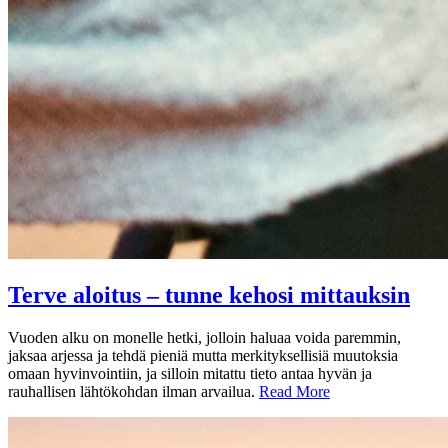
Terve aloitus – tunne kehosi mittauksin
Vuoden alku on monelle hetki, jolloin haluaa voida paremmin,
jaksaa arjessa ja tehdä pieniä mutta merkityksellisiä muutoksia
omaan hyvinvointiin, ja silloin mitattu tieto antaa hyvän ja
rauhallisen lähtökohdan ilman arvailua.
Read More